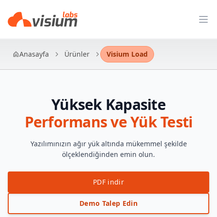
Op
Anasayfa
Ürünler
Visium Load
Yüksek Kapasite
Performans ve Yük Testi
Yazılımınızın ağır yük altında mükemmel şekilde
ölçeklendiğinden emin olun.
PDF indir
Demo Talep Edin