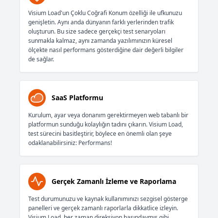
Visium Load'un Çoklu Coğrafi Konum özelliği ile ufkunuzu
genişletin. Aynı anda dünyanın farklı yerlerinden trafik
oluşturun. Bu size sadece gerçekçi test senaryoları
sunmakla kalmaz, aynı zamanda yazılımınızın küresel
ölçekte nasıl performans gösterdiğine dair değerli bilgiler
de sağlar.
SaaS Platformu
Kurulum, ayar veya donanım gerektirmeyen web tabanlı bir
platformun sunduğu kolaylığın tadını çıkarın. Visium Load,
test sürecini basitleştirir, böylece en önemli olan şeye
odaklanabilirsiniz: Performans!
Gerçek Zamanlı İzleme ve Raporlama
Test durumunuzu ve kaynak kullanımınızı sezgisel gösterge
panelleri ve gerçek zamanlı raporlarla dikkatlice izleyin.
Visium Load, her zaman direksiyon başındaymış gibi